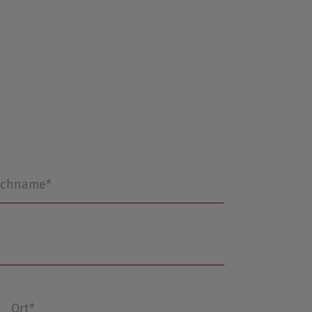
chname*
Ort*