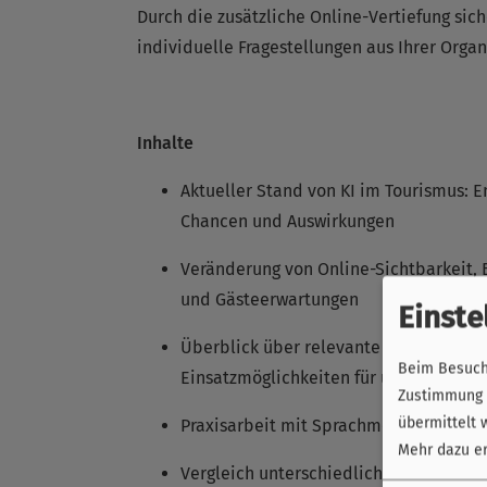
Durch die zusätzliche Online-Vertiefung sic
individuelle Fragestellungen aus Ihrer Organ
Inhalte
Aktueller Stand von KI im Tourismus: E
Chancen und Auswirkungen
Veränderung von Online-Sichtbarkeit,
und Gästeerwartungen
Einste
Überblick über relevante KI-Program
Beim Besuch 
Einsatzmöglichkeiten für unterschiedl
Zustimmung k
übermittelt 
Praxisarbeit mit Sprachmodellen im Ar
Mehr dazu er
Vergleich unterschiedlicher Systeme 