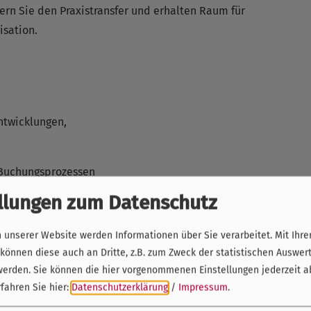
hern Sie den Praxistransfer und erhalten Raum für
isation.
ntwicklungen,
 Buchungsprozessen
llungen zum Datenschutz
me und deren
unserer Website werden Informationen über Sie verarbeitet. Mit Ihre
iche Use Cases
önnen diese auch an Dritte, z.B. zum Zweck der statistischen Auswer
werden. Sie können die hier vorgenommenen Einstellungen jederzeit a
beitsalltag
fahren Sie hier:
Datenschutzerklärung
/
Impressum
.
und deren Stärken