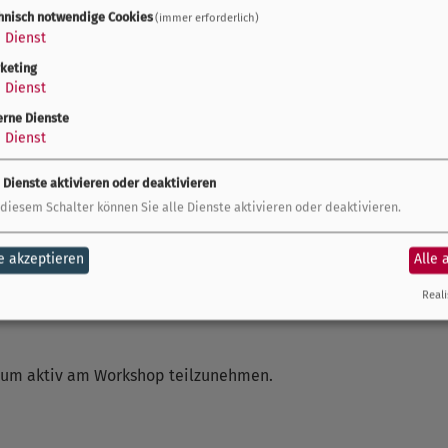
hnisch notwendige Cookies
(immer erforderlich)
1
Dienst
hoden zur
keting
1
Dienst
erne Dienste
ngungen:
1
Dienst
ompliance-
e Dienste aktivieren oder deaktivieren
Act
 diesem Schalter können Sie alle Dienste aktivieren oder deaktivieren.
e aus
isationen
e akzeptieren
Alle 
Reali
, um aktiv am Workshop teilzunehmen.