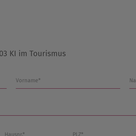
3 KI im Tourismus
Vorname*
Na
Hausnr.*
PLZ*