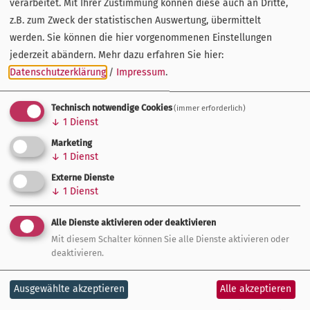
verarbeitet. Mit Ihrer Zustimmung können diese auch an Dritte,
z.B. zum Zweck der statistischen Auswertung, übermittelt
werden. Sie können die hier vorgenommenen Einstellungen
jederzeit abändern.
Mehr dazu erfahren Sie hier:
Datenschutzerklärung
/
Impressum
.
Technisch notwendige Cookies
(immer erforderlich)
↓
1
Dienst
Marketing
↓
1
Dienst
Externe Dienste
↓
1
Dienst
Alle Dienste aktivieren oder deaktivieren
Mit diesem Schalter können Sie alle Dienste aktivieren oder
Alle Angebotsbroschüren für 2026 finden Sie hier als
deaktivieren.
interaktive Blätterkataloge. Mit einem Klick auf den
jeweiligen Button öffnen Sie die gewünschte Ausgabe
Ausgewählte akzeptieren
Alle akzeptieren
bequem im Vollbildmodus – ideal zum Stöbern, Planen und