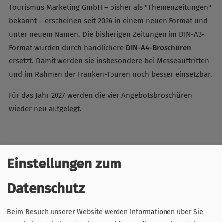
Tourismus Marketing GmbH – bisher als "Themenzeitungen"
bekannt – erscheinen seit 2026 in einem neuen Format und
unter neuem Namen. Die bisherigen Zeitungen im DIN-A3-
Format wurden durch handlichere
DIN-A4-Broschüren
ersetzt. Damit werden sie insbesondere bei Messeauftritten
und im Rahmen der Franken-Touren noch besser einsetzbar.
Für das Jahr 2027 werden die vier Angebotsbroschüren
wieder neu aufgelegt.
Blätterkataloge der Ausgaben 2026
Einstellungen zum
Datenschutz
Beim Besuch unserer Website werden Informationen über Sie