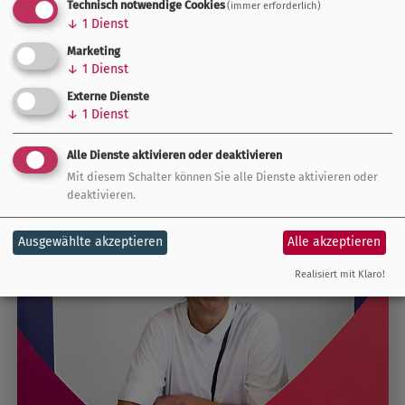
Technisch notwendige Cookies
(immer erforderlich)
↓
1
Dienst
Ansprechpartnerin
Marketing
↓
1
Dienst
Externe Dienste
↓
1
Dienst
Alle Dienste aktivieren oder deaktivieren
Mit diesem Schalter können Sie alle Dienste aktivieren oder
deaktivieren.
Ausgewählte akzeptieren
Alle akzeptieren
Realisiert mit Klaro!