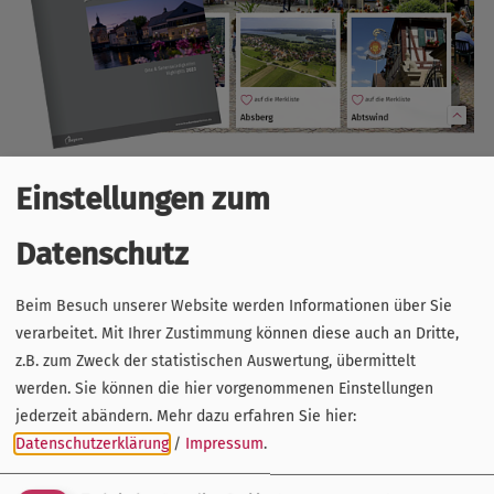
Einstellungen zum
Mit der Bitte um Aktualisierung der Ortspräsentationen auf
der
Website
www.frankentourismus.de
,
schreiben wir
Datenschutz
unsere Mitglieder jährlich (Mitte / Ende August) an. Die
Daten werden darüber hinaus vor allem auch für die
Beim Besuch unserer Website werden Informationen über Sie
Produktion unserer
Broschüren
(Orte &
verarbeitet. Mit Ihrer Zustimmung können diese auch an Dritte,
Sehenswürdigkeiten, Tourbegleiter etc.) verwendet.
z.B. zum Zweck der statistischen Auswertung, übermittelt
werden. Sie können die hier vorgenommenen Einstellungen
Selbstverständlich können Meldungen zur
Ergänzung
des
jederzeit abändern.
Mehr dazu erfahren Sie hier:
bestehenden Eintrages jederzeit auch unabhängig von der
Datenschutzerklärung
/
Impressum
.
Abfrage übermittelt werden.