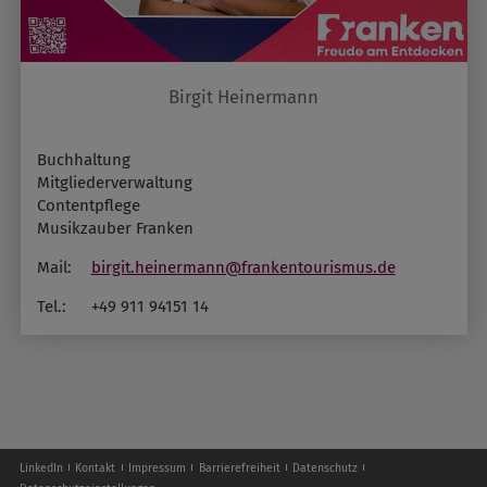
Birgit Heinermann
Buchhaltung
Mitgliederverwaltung
Contentpflege
Musikzauber Franken
Mail:
birgit.heinermann@frankentourismus.de
Tel.:
+49 911 94151 14
LinkedIn
Kontakt
Impressum
Barrierefreiheit
Datenschutz