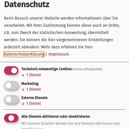
Datenschutz
Beteiligungsmöglichkeiten, Branchentermine,
Förderinformationen sowie Entwicklungen und Aktivitäten
Beim Besuch unserer Website werden Informationen über Sie
des Tourismusverbandes Franken e.V.
verarbeitet. Mit Ihrer Zustimmung können diese auch an Dritte,
z.B. zum Zweck der statistischen Auswertung, übermittelt
werden. Sie können die hier vorgenommenen Einstellungen
Ich möchte den Newsletter ...
*
jederzeit abändern.
Mehr dazu erfahren Sie hier:
Datenschutzerklärung
/
Impressum
.
abonnieren.
Technisch notwendige Cookies
(immer erforderlich)
↓
1
Dienst
Anrede
Marketing
↓
1
Dienst
Externe Dienste
Vorname
↓
1
Dienst
Alle Dienste aktivieren oder deaktivieren
Mit diesem Schalter können Sie alle Dienste aktivieren oder
Nachname