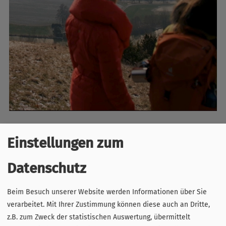
Zusätzlich wurde ein übergreifender Clip produziert, der
Einstellungen zum
Szenen aus allen 15 Städten zu einem 90-120-sekündigen
Gesamtbild der "Weihnachts- und Winterangebote in den
Datenschutz
Fränkischen Städten" zusammenfasst. Dieser Clip ist sowohl
in deutscher als auch in englischer Sprache verfügbar.
Beim Besuch unserer Website werden Informationen über Sie
verarbeitet. Mit Ihrer Zustimmung können diese auch an Dritte,
Neben den unterschiedlichen Ausspielungskanälen der
z.B. zum Zweck der statistischen Auswertung, übermittelt
einzelnen Städte, erfolgt die Veröffentlichung und