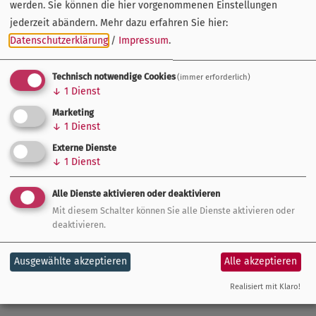
werden. Sie können die hier vorgenommenen Einstellungen
Bewerbung der Clips über die Website www.die-
jederzeit abändern.
Mehr dazu erfahren Sie hier:
fraenkischen-staedte.de sowie den
YouTube
- und
Datenschutzerklärung
/
Impressum
.
Instagram
-Kanal von FrankenTourismus.
Technisch notwendige Cookies
(immer erforderlich)
Besonders hervorzuheben ist der zeitgemäße Aspekt des
↓
1
Dienst
Projekts. Die winterliche Atmosphäre in den fränkischen
Marketing
Städten wird authentisch und ehrlich präsentiert, auf
↓
1
Dienst
Marketingversprechen von "weißer Weihnacht" wird bewusst
Externe Dienste
verzichtet.
↓
1
Dienst
Durch dieses umfangreiche Medienprojekt positionieren
Alle Dienste aktivieren oder deaktivieren
sich die Fränkischen Städte als attraktive
Mit diesem Schalter können Sie alle Dienste aktivieren oder
Winterdestinationen und präsentieren ihre vielfältigen
deaktivieren.
Angebote auf moderne und ansprechende Weise. Der
Ausgewählte akzeptieren
Alle akzeptieren
Tourismusverband Franken spielt dabei eine zentrale Rolle
in der Koordination und Umsetzung dieser Initiative.
Realisiert mit Klaro!