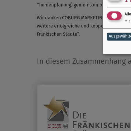
↓
Themenplanung) gemeinsam besprochen.
All
Wir danken COBURG MARKETING sehr herzlich 
Mit
weitere erfolgreiche und kooperative Zusa
Fränkischen Städte“.
Ausgewählt
In diesem Zusammenhang au