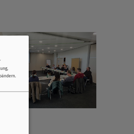
r
tung,
bändern.