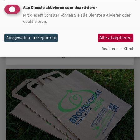
Alle Dienste aktivieren oder deaktivieren
Mit diesem Schalter können Sie alle Dienste aktivieren oder
deaktivieren.
Ausgewählte akzeptieren
Alle akzeptieren
Rezertifizierung „Nachhaltiges Reiseziel Bad
Realisiert mit Klaro!
Mergentheim“