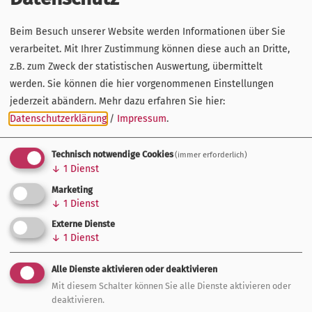
Titel
Beim Besuch unserer Website werden Informationen über Sie
verarbeitet. Mit Ihrer Zustimmung können diese auch an Dritte,
z.B. zum Zweck der statistischen Auswertung, übermittelt
Vorname*
werden. Sie können die hier vorgenommenen Einstellungen
jederzeit abändern.
Mehr dazu erfahren Sie hier:
Datenschutzerklärung
/
Impressum
.
Nachname*
Technisch notwendige Cookies
(immer erforderlich)
↓
1
Dienst
Firma*
Marketing
↓
1
Dienst
Externe Dienste
↓
1
Dienst
Straße*
Alle Dienste aktivieren oder deaktivieren
Mit diesem Schalter können Sie alle Dienste aktivieren oder
deaktivieren.
Hausnr.*