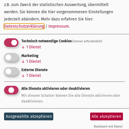
z.B. zum Zweck der statistischen Auswertung, übermittelt
werden. Sie können die hier vorgenommenen Einstellungen
jederzeit abändern.
Mehr dazu erfahren Sie hier:
Datenschutzerklärung
/
Impressum
.
Technisch notwendige Cookies
(immer erforderlich)
↓
1
Dienst
Marketing
↓
1
Dienst
Externe Dienste
↓
1
Dienst
Alle Dienste aktivieren oder deaktivieren
Mit diesem Schalter können Sie alle Dienste aktivieren oder
Die Preisverleihung 2025 erfolgte im Rahmen eines
deaktivieren.
Staatsempfangs in der Münchner Residenz. In der Kategorie
„Nachwuchspreis“ wurden die Jungs der Rhönmomente
Ausgewählte akzeptieren
Alle akzeptieren
ausgezeichnet. Damit werden besonders kreative Ideen der
Realisiert mit Klaro!
Generation unter 35 Jahren geehrt.