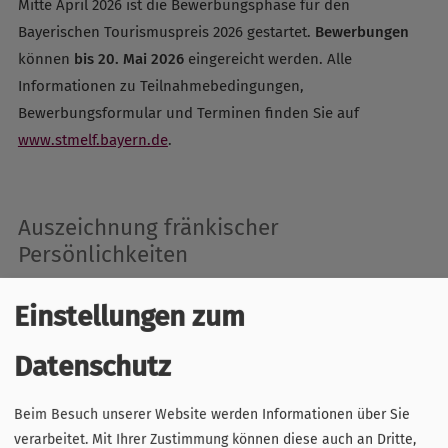
Mitte April 2026 ist die Bewerbungsphase für den
Bayerischen Tourismuspreis 2026 gestartet.
Bewerbungen
können
bis 20. Mai 2026
eingereicht werden. Alle
Informationen zu Teilnahmebedingungen,
Bewerbungsformular und Terminen finden Sie auf
www.stmelf.bayern.de
.
Auszeichnung fränkischer
Persönlichkeiten
Einstellungen zum
Datenschutz
Beim Besuch unserer Website werden Informationen über Sie
verarbeitet. Mit Ihrer Zustimmung können diese auch an Dritte,