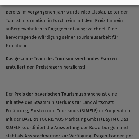
Bereits im vergangenen Jahr wurde Nico Cieslar, Leiter der
Tourist Information in Forchheim mit dem Preis für sein
außergewöhnliches Engagement ausgezeichnet. Eine
hervorragende Würdigung seiner Tourismusarbeit für
Forchheim.
Das gesamte Team des Tourismusverbandes Franken
gratuliert den Preisträgern herzlichst!
Der
Preis der bayerischen Tourismusbranche
ist eine
Initiative des Staatsministeriums für Landwirtschaft,
Ernährung, Forsten und Tourismus (StMELF) in Kooperation
mit der BAYERN TOURISMUS Marketing GmbH (BayTM). Das
StMELF koordiniert die Auswertung der Bewerbungen und
steht als Ansprechpartner zur Verfügung. Fragen können per