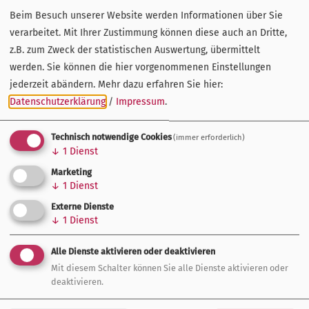
Auch in diesem Jahr wurden wieder regional engagierte
Beim Besuch unserer Website werden Informationen über Sie
Unternehmen aus der Fränkischen Schweiz mit dem Preis
verarbeitet. Mit Ihrer Zustimmung können diese auch an Dritte,
der
TourismusKrone
ausgezeichnet.
z.B. zum Zweck der statistischen Auswertung, übermittelt
werden. Sie können die hier vorgenommenen Einstellungen
Die beiden diesjährigen Preisträger wurden am 4. Oktober
jederzeit abändern.
Mehr dazu erfahren Sie hier:
2022 im Schlosshotel Betzenstein gekürt. In der Kategorie
Datenschutzerklärung
/
Impressum
.
"Leuchtturm"
, die einen Betrieb mit Vorbildfunktion
auszeichnet, ging die TourismusKrone an das Gästehaus
Technisch notwendige Cookies
(immer erforderlich)
↓
1
Dienst
Luisenhof. Familie Niebuhr hat mit viel Mut und einer Vision
eine Scheune und zugehörige baufällige Gebäude renoviert
Marketing
↓
1
Dienst
und in ein luxuriöses Feriendomizil umgebaut. Außerdem
Externe Dienste
hat das Gästehaus mit Regionalität und vielen nachhaltigen
↓
1
Dienst
Ansätzen bei der Jury gepunktet.
Alle Dienste aktivieren oder deaktivieren
Die Discgolf Schule von "Leinen Los" aus Gößweinstein
Mit diesem Schalter können Sie alle Dienste aktivieren oder
erhielt die TourismusKrone in der Kategorie
deaktivieren.
"Innovation"
. Die erste Discgolfschule Deutschlands