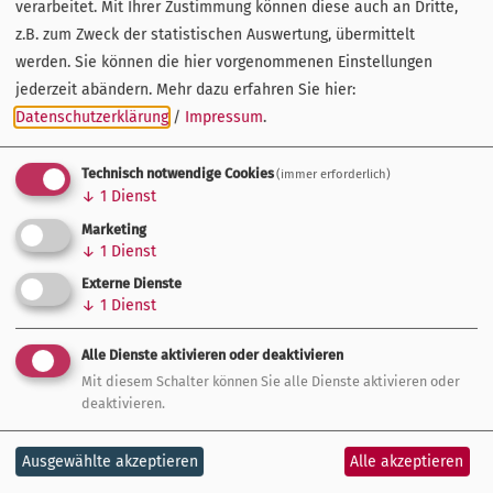
verarbeitet. Mit Ihrer Zustimmung können diese auch an Dritte,
Recherchethemen im Reiseland Franken informieren.
z.B. zum Zweck der statistischen Auswertung, übermittelt
Das Interesse bei Journalisten, Radiomoderatoren, TV-
werden. Sie können die hier vorgenommenen Einstellungen
Producern, Bloggern und Freelancern an Franken war groß;
jederzeit abändern.
Mehr dazu erfahren Sie hier:
insbesondere im Münchner Raum gilt das Reiseland als
Datenschutzerklärung
/
Impressum
.
beliebtes Ausflugsziel. Wir freuen uns, viele Recherche-
Technisch notwendige Cookies
Inspirationen zu fränkischen Themen vermittelt zu haben
(immer erforderlich)
↓
1
Dienst
und sind gespannt auf die Berichterstattungen!
Marketing
↓
1
Dienst
Externe Dienste
Ansprechpartner
↓
1
Dienst
Alle Dienste aktivieren oder deaktivieren
Mit diesem Schalter können Sie alle Dienste aktivieren oder
deaktivieren.
Ausgewählte akzeptieren
Alle akzeptieren