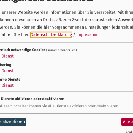
unserer Website werden Informationen über Sie verarbeitet. Mit Ihre
önnen diese auch an Dritte, z.B. zum Zweck der statistischen Auswer
enierungen im Fahrradtourismus“, durchgeführt von
werden. Sie können die hier vorgenommenen Einstellungen jederzeit a
 Frühjahr 2025, untersucht, wie relevant thematisch
fahren Sie hier:
Datenschutzerklärung
/
Impressum
.
oder Märchenrouten – für Radreisende sind. Über
 befragt, die zumindest gelegentlich Radtouren im
hnisch notwendige Cookies
(immer erforderlich)
1
Dienst
keting
n zeigt ein hohes Interesse an Themenradwegen.
1
Dienst
ig bekannt – lediglich ein Fünftel hat überhaupt
erne Dienste
0 % haben eine bewusst befahren. Wer jedoch eine
1
Dienst
Über 60 % wählten die Strecke aufgrund des Themas,
e Dienste aktivieren oder deaktivieren
t als ansprechend.
 diesem Schalter können Sie alle Dienste aktivieren oder deaktivieren.
u Natur, Kulturgeschichte, Technik, Sagen oder
dabei vor allem sichtbare, bauliche
e akzeptieren
Alle 
en oder Erlebnisstationen. Digitale Angebote –
Reali