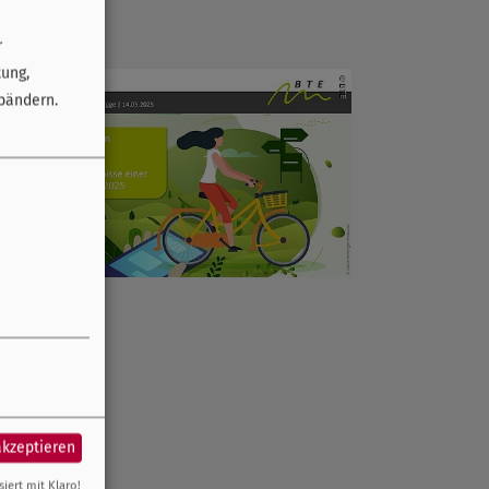
r
tung,
bändern.
akzeptieren
siert mit Klaro!