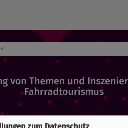
g von Themen und Inszenie
Fahrradtourismus
Home
» Marktforschung
» Studien
llungen zum Datenschutz