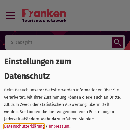
Das neue Reisen, Kompetenzzentrum
Einstellungen zum
Tourismus des Bundes
Datenschutz
» Marktforschung
» Studien
Beim Besuch unserer Website werden Informationen über Sie
verarbeitet. Mit Ihrer Zustimmung können diese auch an Dritte,
Das Kompetenzzentrum Tourismus
z.B. zum Zweck der statistischen Auswertung, übermittelt
des Bundes hat die Auswirkungen
werden. Sie können die hier vorgenommenen Einstellungen
der Corona-Pandemie auf die
jederzeit abändern.
Mehr dazu erfahren Sie hier:
Datenschutzerklärung
/
Impressum
.
Präferenzen von Anbietern und Kunden untersucht und die